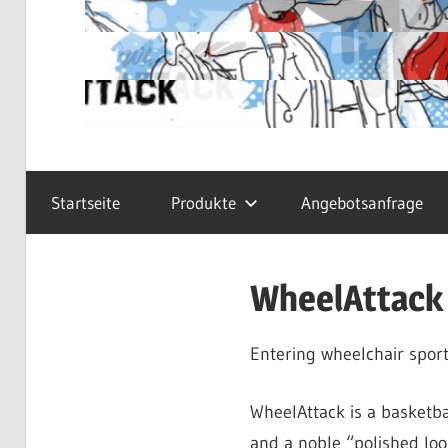
Startseite
Produkte
Angebotsanfrage
WheelAttack 
Entering wheelchair sport
WheelAttack is a basketba
and a noble “polished loo