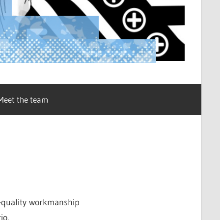
Meet the team
h-quality workmanship
io.