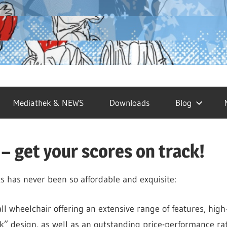
Mediathek & NEWS
Downloads
Blog
– get your scores on track!
s has never been so affordable and exquisite:
ll wheelchair offering an extensive range of features, hig
k” design, as well as an outstanding price-performance rat