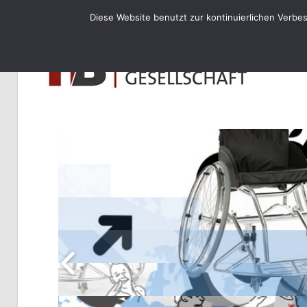
Diese Website benutzt zur kontinuierlichen Verbe
HB
WheelAttack
–
Sportrollstühle
und
Zubehör
Ver