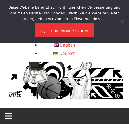
Diese Website benutzt zur kontinuierlichen Verbesserung und
HB
optimalen Darstellung Cookies. Wenn Sie die Website weiter
nutzen, gehen wir von Ihrem Einverständnis aus.
WheelAttack
–
Ja, ich bin einverstanden
Choose Language
Sportrollstühle
und
English
Ver
Zubehör
Deutsch