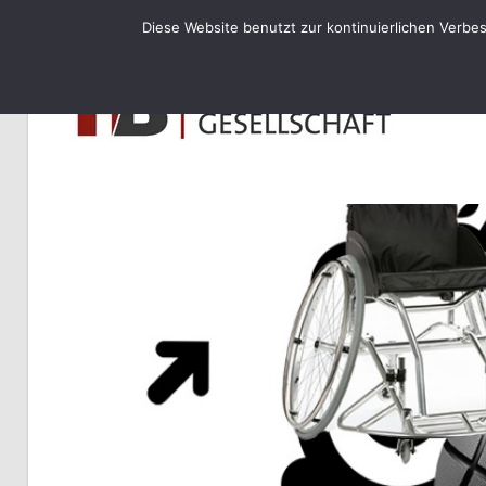
Diese Website benutzt zur kontinuierlichen Verbe
H
WheelAttack
–
Sportrollstühle
und
Zubehör
Ve